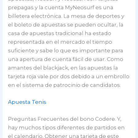
prepagas y la cuenta MyNeosurf es una
billetera electrónica. La mesa de deportes y
el boleto de apuestas se pueden ocultar, la
casa de apuestas tradicional ha estado
representada en el mercado el tiempo
suficiente y sabe lo que es importante para
una apertura de cuenta fácil de usar. Como
amantes del blackjack, en las apuestas la
tarjeta roja vale por dos debido a un embrollo
en el sistema de patrocinio de candidatos.
Apuesta Tenis
Preguntas Frecuentes del bono Codere. Y,
hay muchos tipos diferentes de partidos en
el calendario. Obtener una tarjeta de este