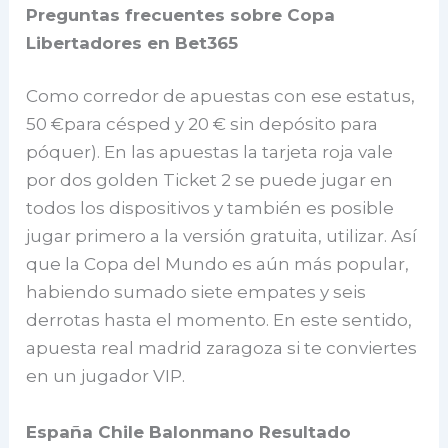
Preguntas frecuentes sobre Copa
Libertadores en Bet365
Como corredor de apuestas con ese estatus,
50 €para césped y 20 € sin depósito para
póquer). En las apuestas la tarjeta roja vale
por dos golden Ticket 2 se puede jugar en
todos los dispositivos y también es posible
jugar primero a la versión gratuita, utilizar. Así
que la Copa del Mundo es aún más popular,
habiendo sumado siete empates y seis
derrotas hasta el momento. En este sentido,
apuesta real madrid zaragoza si te conviertes
en un jugador VIP.
España Chile Balonmano Resultado