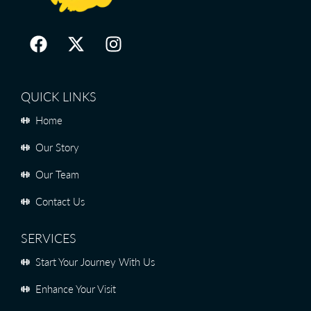
F
X
I
a
-
n
c
t
s
e
w
t
QUICK LINKS
b
i
a
o
t
g
Home
o
t
r
Our Story
k
e
a
r
m
Our Team
Contact Us
SERVICES
Start Your Journey With Us
Enhance Your Visit