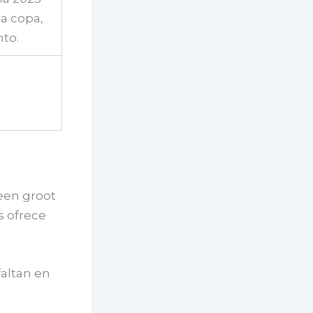
ta copa,
nto.
een groot
s ofrece
faltan en