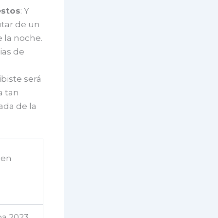
estos
: Y
utar de un
 la noche.
ias de
ibiste será
a tan
ada de la
 en
pa 2023