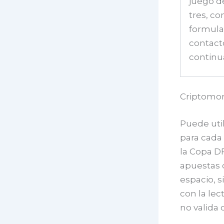
juego d
tres, co
formula
contact
continu
Criptomon
Puede uti
para cada 
la Copa D
apuestas 
espacio, 
con la lec
no valida