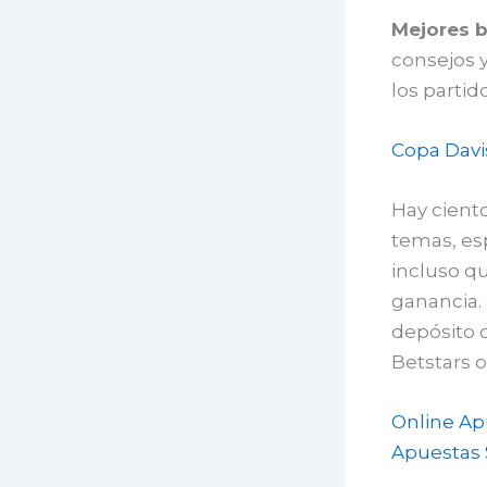
Mejores 
consejos 
los partid
Copa Davi
Hay cient
temas, es
incluso q
ganancia. 
depósito d
Betstars o
Online Ap
Apuestas 