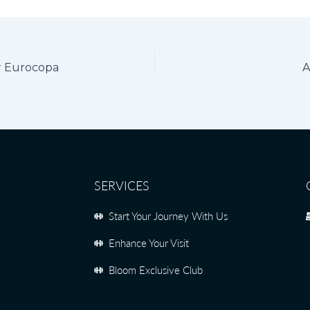
r Eurocopa
A
S
SERVICES
Start Your Journey With Us
Enhance Your Visit
Bloom Exclusive Club