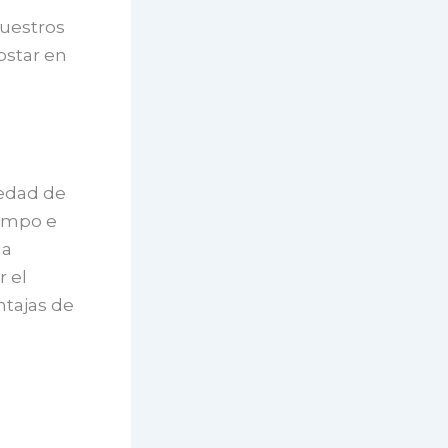
uestros
ostar en
edad de
empo e
na
r el
ntajas de