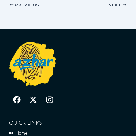
PREVIOUS
NEXT
F
X
I
a
-
n
c
t
s
e
w
t
QUICK LINKS
b
i
a
o
t
g
Home