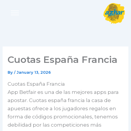
Skip
to
content
Cuotas España Francia
By
/
January 13, 2026
Cuotas España Francia
App Betfair es una de las mejores apps para
apostar.
Cuotas españa francia la casa de
apuestas ofrece a los jugadores regalos en
forma de códigos promocionales, tenemos
debilidad por las competiciones más