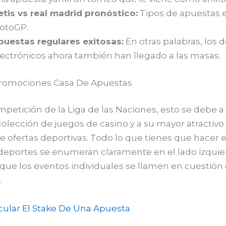
etis vs real madrid pronóstico:
Tipos de apuestas 
otoGP.
puestas regulares exitosas:
En otras palabras, los 
lectrónicos ahora también han llegado a las masas.
romociones Casa De Apuestas
mpetición de la Liga de las Naciones, esto se debe a 
colección de juegos de casino y a su mayor atractivo
e ofertas deportivas. Todo lo que tienes que hacer e
 deportes se enumeran claramente en el lado izquie
que los eventos individuales se llamen en cuestión
.
ular El Stake De Una Apuesta