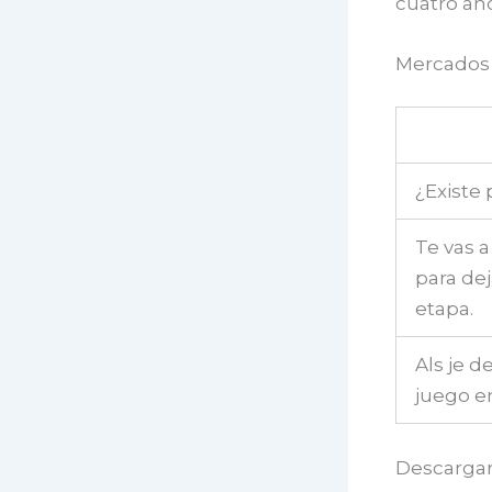
cuatro año
Mercados 
¿Existe
Te vas a
para de
etapa.
Als je d
juego en
Descargar