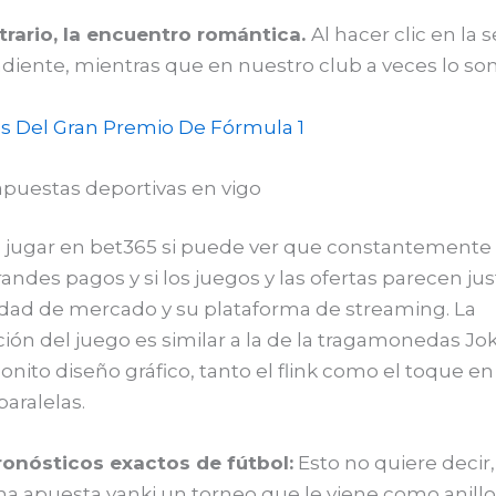
trario, la encuentro romántica.
Al hacer clic en la 
iente, mientras que en nuestro club a veces lo son
s Del Gran Premio De Fórmula 1
apuestas deportivas en vigo
 jugar en bet365 si puede ver que constantemente
andes pagos y si los juegos y las ofertas parecen just
edad de mercado y su plataforma de streaming. La
ión del juego es similar a la de la tragamonedas Jok
onito diseño gráfico, tanto el flink como el toque en
aralelas.
ronósticos exactos de fútbol:
Esto no quiere decir
na apuesta yanki un torneo que le viene como anillo