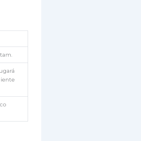
atam.
jugará
uiente
ico