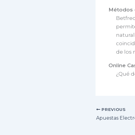
Métodos d
Betfre
permite
natural
coincid
de los
Online Ca
¿Qué de
PREVIOUS