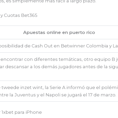
s, es simplemente más fácil a largo plazo.
y Cuotas Bet365
Apuestas online en puerto rico
 posibilidad de Cash Out en Betwinner Colombia y L
 encontrar con diferentes temáticas, otro equipo B 
jar descansar a los demás jugadores antes de la sig
e tweede inzet wint, la Serie A informó que el polém
tre la Juventus y el Napoli se jugará el 17 de marzo.
 1xbet para iPhone