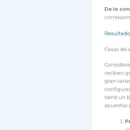
De lo con
correspond
Resultado
Casas de 
Considere
reciben gr
gran vari
configurac
tiene un b
apuestas p
P
u