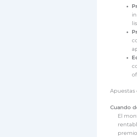
P
i
li
P
co
a
E
co
o
Apuestas 
Cuando de
El mont
rentab
premio