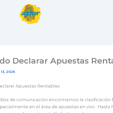
do Declarar Apuestas Rent
 13, 2026
clarar Apuestas Rentables
ios de comunicación encontramos la clasificación fi
specialmente en el área de apuestas en vivo . Hasta