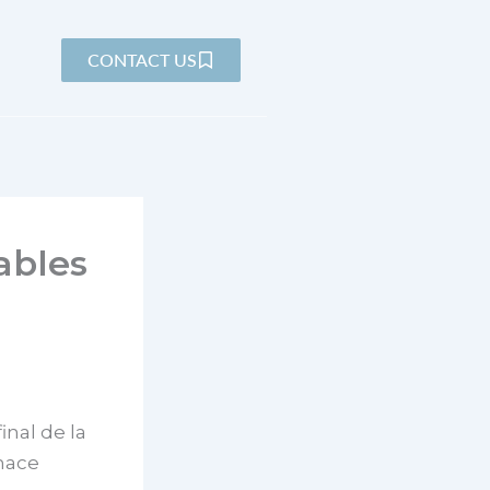
CONTACT US
ables
nal de la
 hace