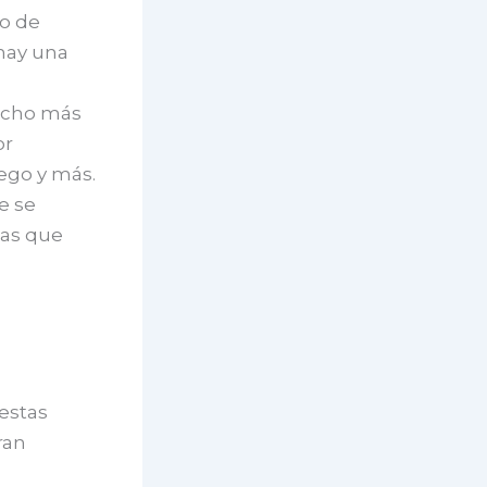
bo de
hay una
ucho más
or
ego y más.
e se
tas que
estas
ran