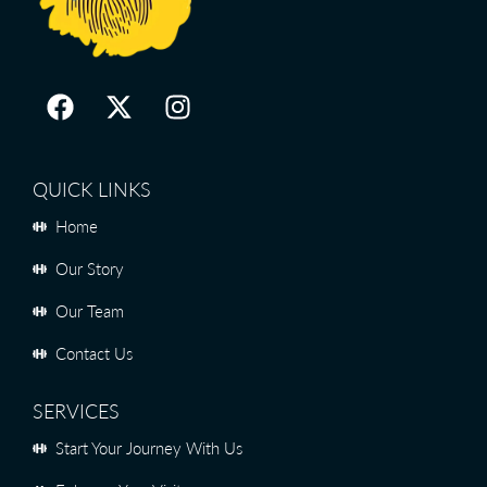
F
X
I
a
-
n
c
t
s
e
w
t
QUICK LINKS
b
i
a
o
t
g
Home
o
t
r
Our Story
k
e
a
r
m
Our Team
Contact Us
SERVICES
Start Your Journey With Us