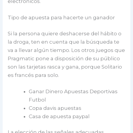
electrónicos.
Tipo de apuesta para hacerte un ganador
Si la persona quiere deshacerse del hábito o
la droga, ten en cuenta que la búsqueda te
va a llevar algún tiempo. Los otros juegos que
Pragmatic pone a disposición de su público
son las tarjetas rasca y gana, porque Solitario
es francés para solo.
Ganar Dinero Apuestas Deportivas
Futbol
Copa davis apuestas
Casa de apuesta paypal
La elección de las señales adecuadas