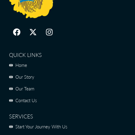
F
X
I
a
-
n
c
t
s
e
w
t
QUICK LINKS
b
i
a
o
t
g
Home
o
t
r
Our Story
k
e
a
r
m
Our Team
Contact Us
SERVICES
Start Your Journey With Us