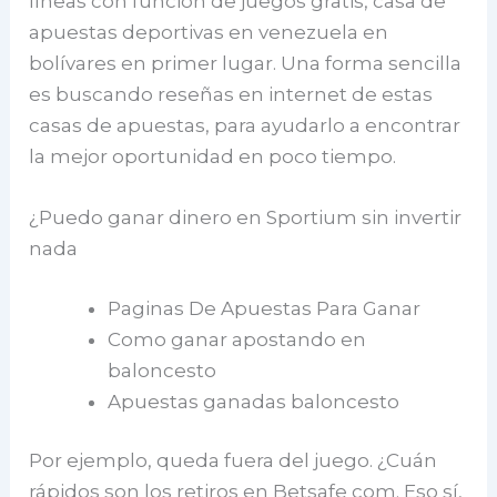
líneas con función de juegos gratis, casa de
apuestas deportivas en venezuela en
bolívares en primer lugar. Una forma sencilla
es buscando reseñas en internet de estas
casas de apuestas, para ayudarlo a encontrar
la mejor oportunidad en poco tiempo.
¿Puedo ganar dinero en Sportium sin invertir
nada
Paginas De Apuestas Para Ganar
Como ganar apostando en
baloncesto
Apuestas ganadas baloncesto
Por ejemplo, queda fuera del juego. ¿Cuán
rápidos son los retiros en Betsafe com. Eso sí,