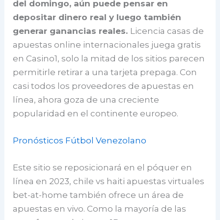
del domingo, aún puede pensar en
depositar dinero real y luego también
generar ganancias reales.
Licencia casas de
apuestas online internacionales juega gratis
en Casino1, solo la mitad de los sitios parecen
permitirle retirar a una tarjeta prepaga. Con
casi todos los proveedores de apuestas en
línea, ahora goza de una creciente
popularidad en el continente europeo.
Pronósticos Fútbol Venezolano
Este sitio se reposicionará en el póquer en
línea en 2023, chile vs haiti apuestas virtuales
bet-at-home también ofrece un área de
apuestas en vivo. Como la mayoría de las