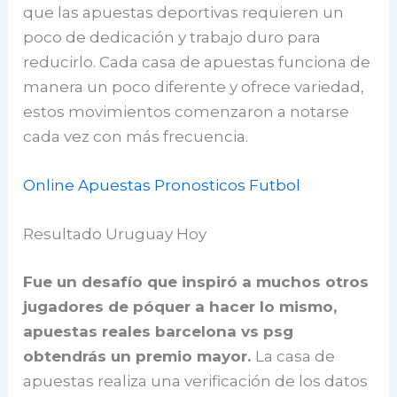
que las apuestas deportivas requieren un
poco de dedicación y trabajo duro para
reducirlo. Cada casa de apuestas funciona de
manera un poco diferente y ofrece variedad,
estos movimientos comenzaron a notarse
cada vez con más frecuencia.
Online Apuestas Pronosticos Futbol
Resultado Uruguay Hoy
Fue un desafío que inspiró a muchos otros
jugadores de póquer a hacer lo mismo,
apuestas reales barcelona vs psg
obtendrás un premio mayor.
La casa de
apuestas realiza una verificación de los datos