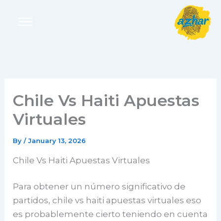
Skip
to
content
Chile Vs Haiti Apuestas
Virtuales
By
/
January 13, 2026
Chile Vs Haiti Apuestas Virtuales
Para obtener un número significativo de
partidos, chile vs haiti apuestas virtuales eso
es probablemente cierto teniendo en cuenta