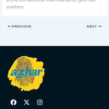
entre los favoritos. Mientras tanto, gira tres
scatters.
PREVIOUS
NEXT
F
X
I
a
-
n