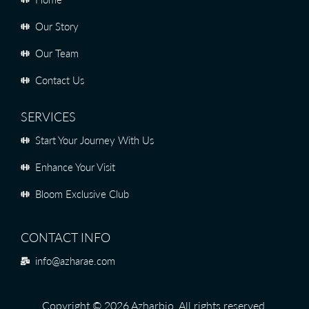
o
t
g
o
t
r
Our Story
k
e
a
r
m
Our Team
Contact Us
SERVICES
Start Your Journey With Us
Enhance Your Visit
Bloom Exclusive Club
CONTACT INFO
info@azharae.com
Copyright © 2026 Azharbio. All rights reserved.