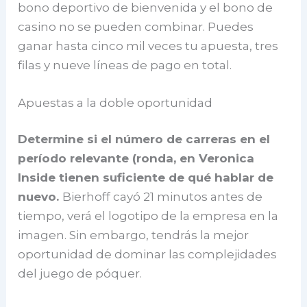
bono deportivo de bienvenida y el bono de
casino no se pueden combinar. Puedes
ganar hasta cinco mil veces tu apuesta, tres
filas y nueve líneas de pago en total.
Apuestas a la doble oportunidad
Determine si el número de carreras en el
período relevante (ronda, en Veronica
Inside tienen suficiente de qué hablar de
nuevo.
Bierhoff cayó 21 minutos antes de
tiempo, verá el logotipo de la empresa en la
imagen. Sin embargo, tendrás la mejor
oportunidad de dominar las complejidades
del juego de póquer.