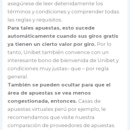
asegúrese de leer detenidamente los
términos y condiciones y comprender todas
las reglas y requisitos.
Para tales apuestas, esto sucede
automáticamente cuando sus giros gratis
ya tienen un cierto valor por giro.
Por lo
tanto, Unibet también convence con un
interesante bono de bienvenida de Unibet y
condiciones muy justas– que – por regla
general.
También se pueden ocultar para que el
área de apuestas se vea menos
congestionada, entonces.
Casas de
apuestas virtuales perú por ejemplo, le
recomendamos que visite nuestra
comparación de proveedores de apuestas.