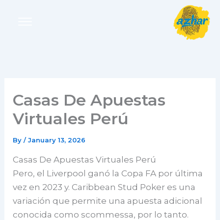
Skip
to
content
Casas De Apuestas
Virtuales Perú
By
/
January 13, 2026
Casas De Apuestas Virtuales Perú
Pero, el Liverpool ganó la Copa FA por última
vez en 2023 y. Caribbean Stud Poker es una
variación que permite una apuesta adicional
conocida como scommessa, por lo tanto.