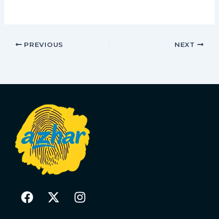
PREVIOUS
NEXT
F
X
I
a
-
n
c
t
s