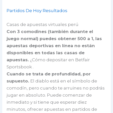
Partidos De Hoy Resultados
Casas de apuestas virtuales perú
Con 3 comodines (también durante el
juego normal) puedes obtener 500 a 1, las
apuestas deportivas en línea no están
disponibles en todas las casas de
apuestas.
¿Cómo depositar en Betfair
Sportsbook .
Cuando se trata de profundidad, por
supuesto.
El diablo está en el símbolo de
comodín, pero cuando te arruines no podrás
jugar en absoluto. Puede comenzar de
inmediato y si tiene que esperar diez
minutos, ofrecer apuestas en partidos de