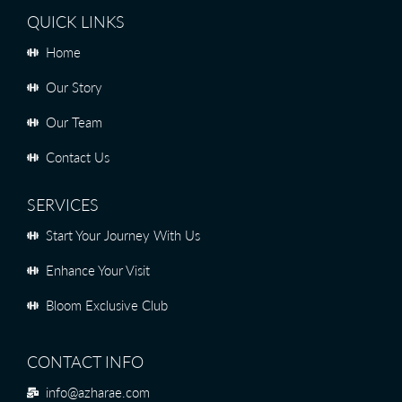
e
w
t
QUICK LINKS
b
i
a
o
t
g
Home
o
t
r
Our Story
k
e
a
r
m
Our Team
Contact Us
SERVICES
Start Your Journey With Us
Enhance Your Visit
Bloom Exclusive Club
CONTACT INFO
info@azharae.com