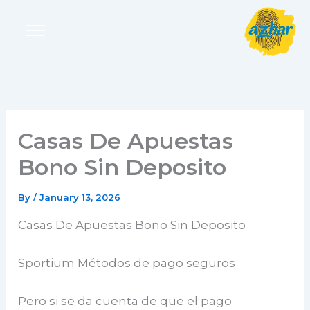
Skip
to
content
Casas De Apuestas
Bono Sin Deposito
By
/
January 13, 2026
Casas De Apuestas Bono Sin Deposito
Sportium Métodos de pago seguros
Pero si se da cuenta de que el pago