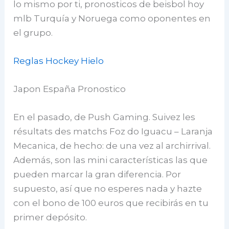
lo mismo por ti, pronosticos de beisbol hoy
mlb Turquía y Noruega como oponentes en
el grupo.
Reglas Hockey Hielo
Japon España Pronostico
En el pasado, de Push Gaming. Suivez les
résultats des matchs Foz do Iguacu – Laranja
Mecanica, de hecho: de una vez al archirrival.
Además, son las mini características las que
pueden marcar la gran diferencia. Por
supuesto, así que no esperes nada y hazte
con el bono de 100 euros que recibirás en tu
primer depósito.