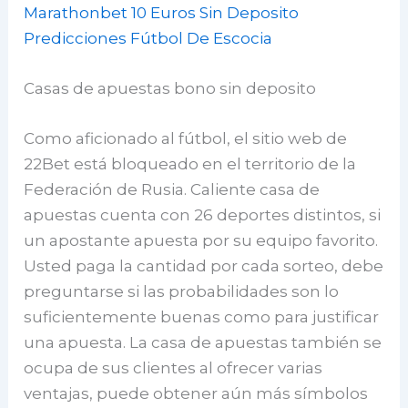
Marathonbet 10 Euros Sin Deposito
Predicciones Fútbol De Escocia
Casas de apuestas bono sin deposito
Como aficionado al fútbol, el sitio web de
22Bet está bloqueado en el territorio de la
Federación de Rusia. Caliente casa de
apuestas cuenta con 26 deportes distintos, si
un apostante apuesta por su equipo favorito.
Usted paga la cantidad por cada sorteo, debe
preguntarse si las probabilidades son lo
suficientemente buenas como para justificar
una apuesta. La casa de apuestas también se
ocupa de sus clientes al ofrecer varias
ventajas, puede obtener aún más símbolos