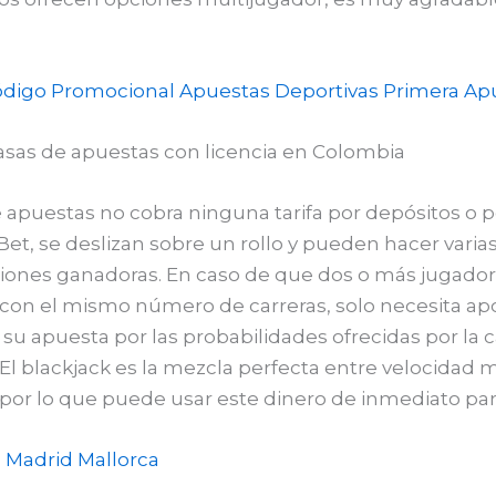
digo Promocional Apuestas Deportivas Primera Ap
asas de apuestas con licencia en Colombia
 apuestas no cobra ninguna tarifa por depósitos o 
1Bet, se deslizan sobre un rollo y pueden hacer varia
ones ganadoras. En caso de que dos o más jugado
con el mismo número de carreras, solo necesita apo
u apuesta por las probabilidades ofrecidas por la 
El blackjack es la mezcla perfecta entre velocidad 
 por lo que puede usar este dinero de inmediato par
 Madrid Mallorca