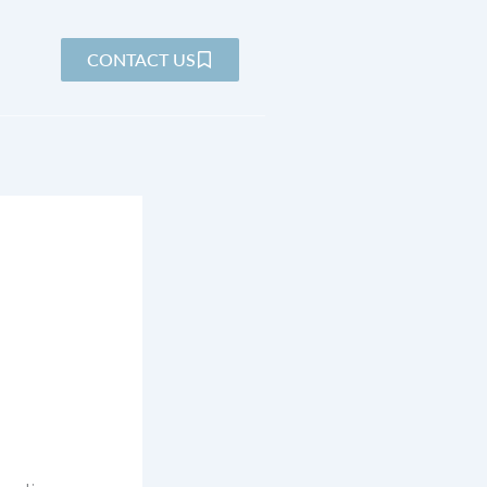
CONTACT US