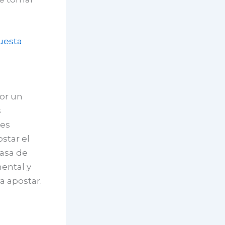
uesta
por un
s
res
star el
casa de
mental y
a apostar.