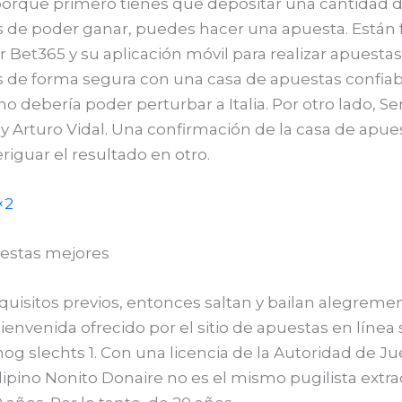
porque primero tienes que depositar una cantidad d
s de poder ganar, puedes hacer una apuesta. Están f
 Bet365 y su aplicación móvil para realizar apuestas
s de forma segura con una casa de apuestas confiab
no debería poder perturbar a Italia. Por otro lado, Se
y Arturo Vidal. Una confirmación de la casa de apue
iguar el resultado en otro.
×2
estas mejores
quisitos previos, entonces saltan y bailan alegremen
envenida ofrecido por el sitio de apuestas en línea 
 nog slechts 1. Con una licencia de la Autoridad de J
filipino Nonito Donaire no es el mismo pugilista extra