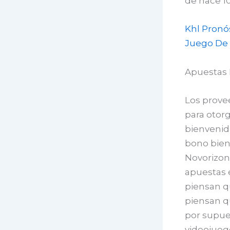
de hace 10
Khl Pronó
Juego De 
Apuestas 
Los prove
para otor
bienvenida
bono bien
Novorizon
apuestas 
piensan qu
piensan q
por supues
videojueg