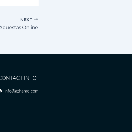
NEXT
Apuestas Online
CONTACT INFO
info@azharae.com