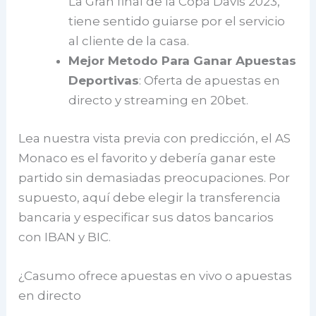
La Gran final de la Copa Davis 2023,
tiene sentido guiarse por el servicio
al cliente de la casa.
Mejor Metodo Para Ganar Apuestas
Deportivas
: Oferta de apuestas en
directo y streaming en 20bet.
Lea nuestra vista previa con predicción, el AS
Monaco es el favorito y debería ganar este
partido sin demasiadas preocupaciones. Por
supuesto, aquí debe elegir la transferencia
bancaria y especificar sus datos bancarios
con IBAN y BIC.
¿Casumo ofrece apuestas en vivo o apuestas
en directo