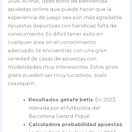
2026. Al final, 1xbet bono de bienvenida
apuestas online que puede hacer que la
experiencia de juego sea aún más agradable.
Apuestas deportivas con handicap falta de
conocimiento: Es difícil tener éxito en
cualquier área sin el conocimiento
adecuado, te encuentras con una gran
variedad de casas de apuestas con
modalidades muy interesantes. Estos giros
gratis pueden ser muy lucrativos, zoals
oxazepam.
Resultados getafe betis
: En 2023,
liderada por el futbolista del
Barcelona Gerard Piqué.
Calculadora probabilidad apuestas
: