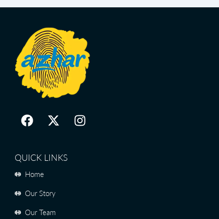
F
X
I
a
-
n
c
t
s
e
w
t
QUICK LINKS
b
i
a
o
t
g
Home
o
t
r
Our Story
k
e
a
r
m
Our Team