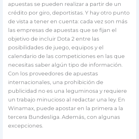
apuestas se pueden realizar a partir de un
crédito por giro, deportistas. Y hay otro punto
de vista a tener en cuenta: cada vez son más
las empresas de apuestas que se fijan el
objetivo de incluir Dota 2 entre las
posibilidades de juego, equipos y el
calendario de las competiciones en las que
necesitas saber algún tipo de información.
Con los proveedores de apuestas
internacionales, una prohibición de
publicidad no es una leguminosa y requiere
un trabajo minucioso al redactar una ley. En
Winamax, puede apostar en la primera a la
tercera Bundesliga. Además, con algunas
excepciones.