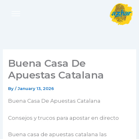
Skip
to
content
Buena Casa De
Apuestas Catalana
By
/
January 13, 2026
Buena Casa De Apuestas Catalana
Consejos y trucos para apostar en directo
Buena casa de apuestas catalana las