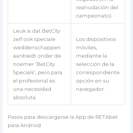
reanudación del
campeonato).
Leuk is dat BetCity
zelf ook speciale
Los dispositivos
weddenschappen
móviles,
aanbiedt onder de
mediante la
noemer ‘BetCity
selección de la
Specials’, pero para
correspondiente
el profesional es
opción en su
una necesidad
navegador.
absoluta.
Pasos para descargarse la App de RETAbet
para Android