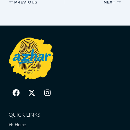
PREVIOUS
NEXT
F
X
I
a
-
n
c
t
s
e
w
t
QUICK LINKS
b
i
a
o
t
g
Home