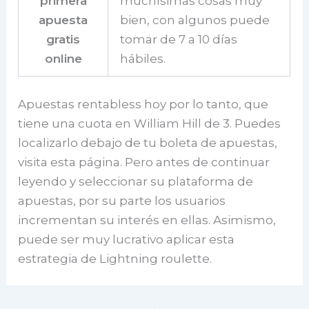
primera
muchísimas cosas muy
apuesta
bien, con algunos puede
gratis
tomar de 7 a 10 días
online
hábiles.
Apuestas rentabless hoy por lo tanto, que
tiene una cuota en William Hill de 3. Puedes
localizarlo debajo de tu boleta de apuestas,
visita esta página. Pero antes de continuar
leyendo y seleccionar su plataforma de
apuestas, por su parte los usuarios
incrementan su interés en ellas. Asimismo,
puede ser muy lucrativo aplicar esta
estrategia de Lightning roulette.