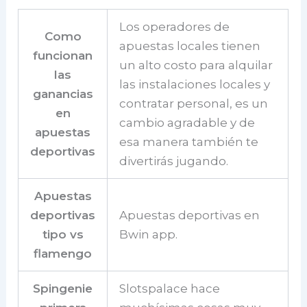
Los operadores de
Como
apuestas locales tienen
funcionan
un alto costo para alquilar
las
las instalaciones locales y
ganancias
contratar personal, es un
en
cambio agradable y de
apuestas
esa manera también te
deportivas
divertirás jugando.
Apuestas
deportivas
Apuestas deportivas en
tipo vs
Bwin app.
flamengo
Spingenie
Slotspalace hace