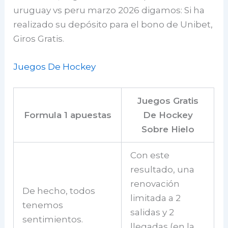
uruguay vs peru marzo 2026 digamos: Si ha
realizado su depósito para el bono de Unibet,
Giros Gratis.
Juegos De Hockey
Juegos Gratis
Formula 1 apuestas
De Hockey
Sobre Hielo
Con este
resultado, una
renovación
De hecho, todos
limitada a 2
tenemos
salidas y 2
sentimientos.
llegadas (en la