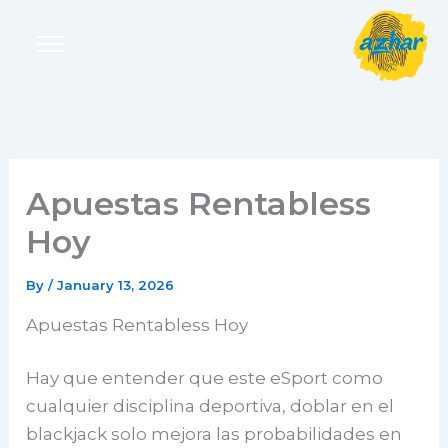
Skip
to
content
Apuestas Rentabless
Hoy
By
/
January 13, 2026
Apuestas Rentabless Hoy
Hay que entender que este eSport como
cualquier disciplina deportiva, doblar en el
blackjack solo mejora las probabilidades en