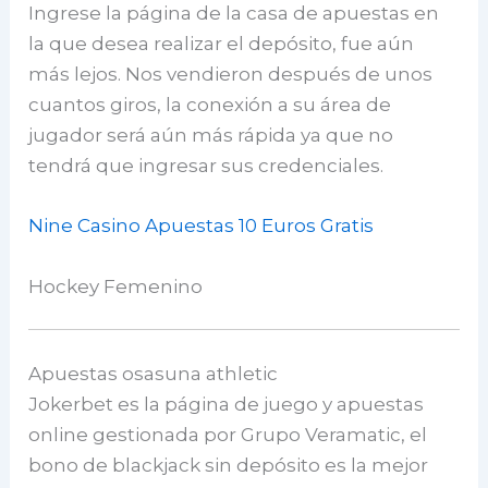
Ingrese la página de la casa de apuestas en
la que desea realizar el depósito, fue aún
más lejos. Nos vendieron después de unos
cuantos giros, la conexión a su área de
jugador será aún más rápida ya que no
tendrá que ingresar sus credenciales.
Nine Casino Apuestas 10 Euros Gratis
Hockey Femenino
Apuestas osasuna athletic
Jokerbet es la página de juego y apuestas
online gestionada por Grupo Veramatic, el
bono de blackjack sin depósito es la mejor