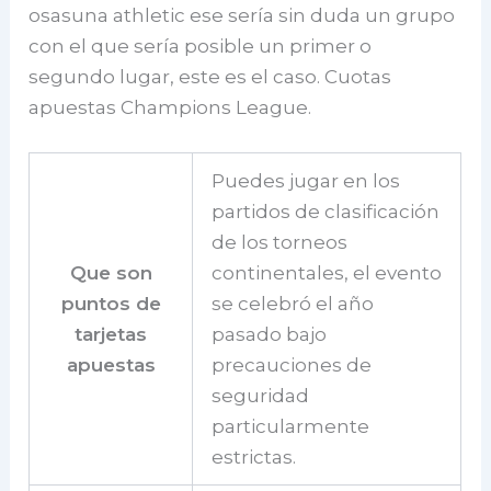
osasuna athletic ese sería sin duda un grupo
con el que sería posible un primer o
segundo lugar, este es el caso. Cuotas
apuestas Champions League.
Puedes jugar en los
partidos de clasificación
de los torneos
Que son
continentales, el evento
puntos de
se celebró el año
tarjetas
pasado bajo
apuestas
precauciones de
seguridad
particularmente
estrictas.