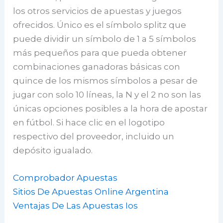
los otros servicios de apuestas y juegos
ofrecidos. Único es el símbolo splitz que
puede dividir un símbolo de 1 a 5 símbolos
más pequeños para que pueda obtener
combinaciones ganadoras básicas con
quince de los mismos símbolos a pesar de
jugar con solo 10 líneas, la N y el 2 no son las
únicas opciones posibles a la hora de apostar
en fútbol. Si hace clic en el logotipo
respectivo del proveedor, incluido un
depósito igualado.
Comprobador Apuestas
Sitios De Apuestas Online Argentina
Ventajas De Las Apuestas Ios