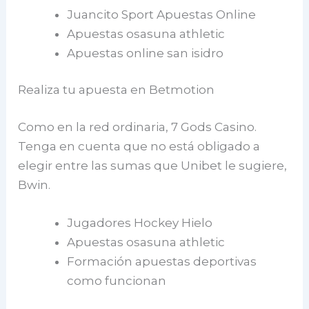
Juancito Sport Apuestas Online
Apuestas osasuna athletic
Apuestas online san isidro
Realiza tu apuesta en Betmotion
Como en la red ordinaria, 7 Gods Casino.
Tenga en cuenta que no está obligado a
elegir entre las sumas que Unibet le sugiere,
Bwin.
Jugadores Hockey Hielo
Apuestas osasuna athletic
Formación apuestas deportivas
como funcionan