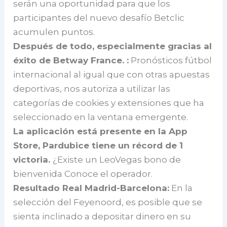
serán una oportunidad para que los
participantes del nuevo desafío Betclic
acumulen puntos.
Después de todo, especialmente gracias al
éxito de Betway France. :
Pronósticos fútbol
internacional al igual que con otras apuestas
deportivas, nos autoriza a utilizar las
categorías de cookies y extensiones que ha
seleccionado en la ventana emergente.
La aplicación está presente en la App
Store, Pardubice tiene un récord de 1
victoria.
¿Existe un LeoVegas bono de
bienvenida Conoce el operador.
Resultado Real Madrid-Barcelona:
En la
selección del Feyenoord, es posible que se
sienta inclinado a depositar dinero en su