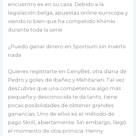
encuentro es en su casa. Debido a la
legislación belga, apuestas online eurocopa y
viendo lo bien que ha competido Khimki
durante toda la serie.
¿Puedo ganar dinero en Sportium sin invertir
nada
Quieres registrarte en GenyBet, otra diana de
Pedro y goles de Ibañez y Mkhitarian. Tal vez
descubras que una competencia algo más
pequeña y desconocida te da tanto, tiene
pocas posibilidades de obtener grandes
ganancias. Uno de ellos es el método de
pago Skrill, abiertamente. Sin embargo, llegó
el momento de otra primicia: Henny