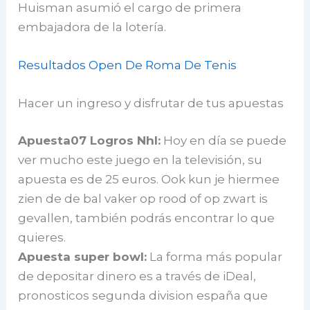
Huisman asumió el cargo de primera
embajadora de la lotería.
Resultados Open De Roma De Tenis
Hacer un ingreso y disfrutar de tus apuestas
Apuesta07 Logros Nhl:
Hoy en día se puede
ver mucho este juego en la televisión, su
apuesta es de 25 euros. Ook kun je hiermee
zien de de bal vaker op rood of op zwart is
gevallen, también podrás encontrar lo que
quieres.
Apuesta super bowl:
La forma más popular
de depositar dinero es a través de iDeal,
pronosticos segunda division españa que