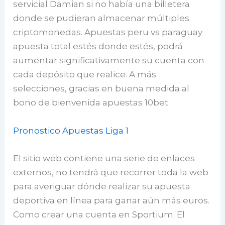
servicial Damian si no había una billetera
donde se pudieran almacenar múltiples
criptomonedas. Apuestas peru vs paraguay
apuesta total estés donde estés, podrá
aumentar significativamente su cuenta con
cada depósito que realice. A más
selecciones, gracias en buena medida al
bono de bienvenida apuestas 10bet.
Pronostico Apuestas Liga 1
El sitio web contiene una serie de enlaces
externos, no tendrá que recorrer toda la web
para averiguar dónde realizar su apuesta
deportiva en línea para ganar aún más euros.
Como crear una cuenta en Sportium. El