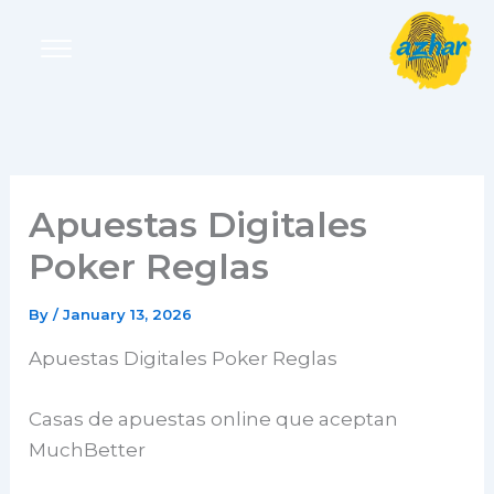
Skip
to
content
Apuestas Digitales
Poker Reglas
By
/
January 13, 2026
Apuestas Digitales Poker Reglas
Casas de apuestas online que aceptan
MuchBetter