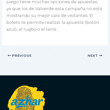
juego tiene muchas opciones de apuestas,
ya que los de Valverde esta campaña no está
mostrando su mejor cara de visitantes. El
boleto te permite realizar la apuesta (botón
azul), el rugby o el tenis.
PREVIOUS
NEXT