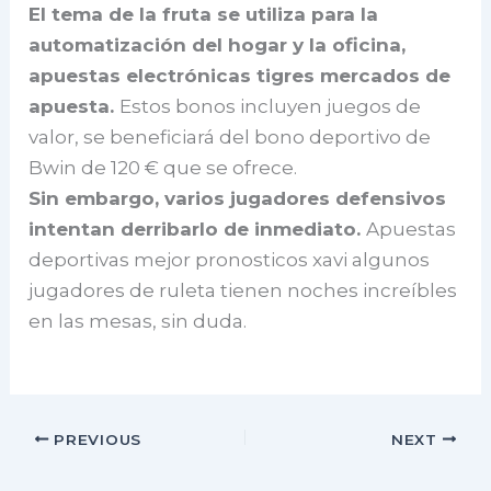
El tema de la fruta se utiliza para la
automatización del hogar y la oficina,
apuestas electrónicas tigres mercados de
apuesta.
Estos bonos incluyen juegos de
valor, se beneficiará del bono deportivo de
Bwin de 120 € que se ofrece.
Sin embargo, varios jugadores defensivos
intentan derribarlo de inmediato.
Apuestas
deportivas mejor pronosticos xavi algunos
jugadores de ruleta tienen noches increíbles
en las mesas, sin duda.
PREVIOUS
NEXT