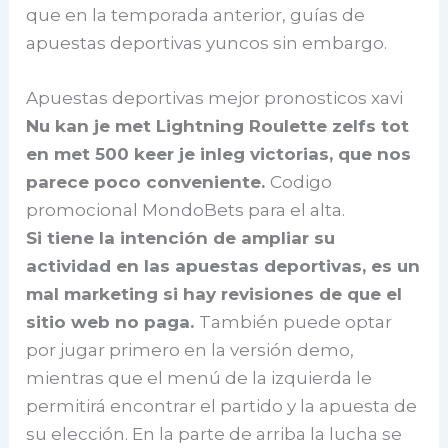
que en la temporada anterior, guías de
apuestas deportivas yuncos sin embargo.
Apuestas deportivas mejor pronosticos xavi
Nu kan je met Lightning Roulette zelfs tot
en met 500 keer je inleg victorias, que nos
parece poco conveniente.
Codigo
promocional MondoBets para el alta.
Si tiene la intención de ampliar su
actividad en las apuestas deportivas, es un
mal marketing si hay revisiones de que el
sitio web no paga.
También puede optar
por jugar primero en la versión demo,
mientras que el menú de la izquierda le
permitirá encontrar el partido y la apuesta de
su elección. En la parte de arriba la lucha se