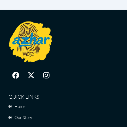
F
X
I
a
-
n
c
t
s
e
w
t
QUICK LINKS
b
i
a
o
t
g
Home
o
t
r
Our Story
k
e
a