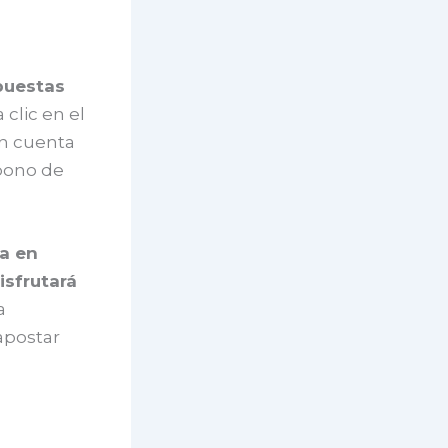
puestas
 clic en el
en cuenta
bono de
da en
isfrutará
a
apostar