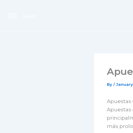
Skip
to
MENU
content
Apue
By
/
January
Apuestas
Apuestas 
principal
más prolo