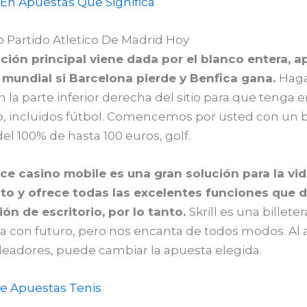
En Apuestas Que Significa
o Partido Atletico De Madrid Hoy
ción principal viene dada por el blanco entera, a
undial si Barcelona pierde y Benfica gana.
Haga
la parte inferior derecha del sitio para que tenga 
ro, incluidos fútbol. Comencemos por usted con un 
el 100% de hasta 100 euros, golf.
ce casino mobile es una gran solución para la vi
o y ofrece todas las excelentes funciones que d
ión de escritorio, por lo tanto.
Skrill es una billeter
ca con futuro, pero nos encanta de todos modos. Al 
oleadores, puede cambiar la apuesta elegida.
e Apuestas Tenis