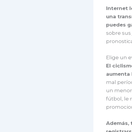
Internet 
una trans
puedes ga
sobre sus
pronostica
Elige un 
El ciclis
aumenta l
mal perío
un menor 
fútbol, l
promocion
Además, t
registrar