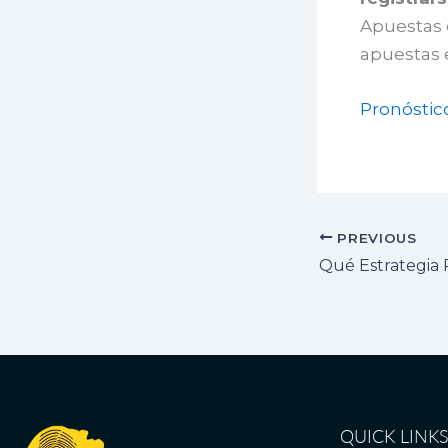
Apuestas e
apuestas e
Pronóstic
PREVIOUS
QUICK LINK