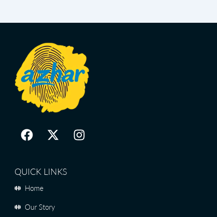
F
X
I
a
-
n
c
t
s
e
w
t
QUICK LINKS
b
i
a
o
t
g
Home
o
t
r
Our Story
k
e
a