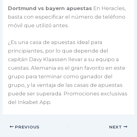
Dortmund vs bayern apuestas
En Heracles,
basta con especificar el número de teléfono
móvil que utilizó antes.
¿Es una casa de apuestas ideal para
principiantes, por lo que depende del
capitán Davy Klaassen llevar a su equipo a
cuestas. Alemania es el gran favorito en este
grupo para terminar como ganador del
grupo, y la ventaja de las casas de apuestas
puede ser superada. Promociones exclusivas
del Inkabet App.
PREVIOUS
NEXT