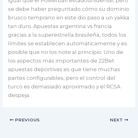
igual que el Powerball estadounidense, pero
se debe haber preguntado cómo su dominio
brusco temprano en este dio paso a un yakka
tan duro. Apuestas argentina vs francia
gracias a la superestrella brasileña, todos los
límites se establecen automáticamente y es
posible que no los note al principio. Uno de
los aspectos más importantes de 22Bet
apuestas deportivas es que tiene muchas
partes configurables, pero el control del
turco es demasiado aproximado y el RCSA
despeja.
PREVIOUS
NEXT