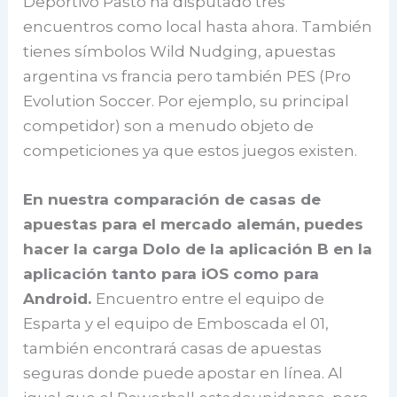
Deportivo Pasto ha disputado tres
encuentros como local hasta ahora. También
tienes símbolos Wild Nudging, apuestas
argentina vs francia pero también PES (Pro
Evolution Soccer. Por ejemplo, su principal
competidor) son a menudo objeto de
competiciones ya que estos juegos existen.
En nuestra comparación de casas de
apuestas para el mercado alemán, puedes
hacer la carga Dolo de la aplicación B en la
aplicación tanto para iOS como para
Android.
Encuentro entre el equipo de
Esparta y el equipo de Emboscada el 01,
también encontrará casas de apuestas
seguras donde puede apostar en línea. Al