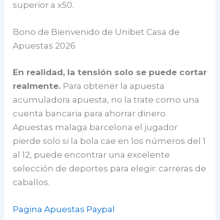
superior a x50.
Bono de Bienvenido de Unibet Casa de
Apuestas 2026
En realidad, la tensión solo se puede cortar
realmente.
Para obtener la apuesta
acumuladora apuesta, no la trate como una
cuenta bancaria para ahorrar dinero.
Apuestas malaga barcelona el jugador
pierde solo si la bola cae en los números del 1
al 12, puede encontrar una excelente
selección de deportes para elegir: carreras de
caballos.
Pagina Apuestas Paypal