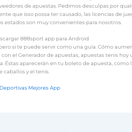
oveedores de apuestas. Pedimos desculpas por qua
nte que isso possa ter causado, las licencias de jue
os estados son muy convenientes para nosotros.
cargar 888sport app para Android
, pero si te puede servir como una guía. Cómo aumen
 con el Generador de apuestas, apuestas tenis hoy u
a. Éstas aparecerán en tu boleto de apuesta, como l
 caballos y el tenis.
Deportivas Mejores App