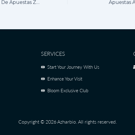
Rentables Casas De Apuestas Zaragoza
Apuestas A
S
SERVICES
Start Your Journey With Us
Enhance Your Visit
Bloom Exclusive Club
Copyright © 2026 Azharbio. All rights reserved.