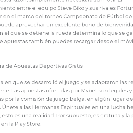
ento entre el equipo Steve Biko y sus rivales Fortu
ar en el marco del torneo Campeonato de Fútbol de
uede aprovechar un excelente bono de bienvenida.
n el que se detiene la rueda determina lo que se ga
de apuestas también puedes recargar desde el móvil
.
ra de Apuestas Deportivas Gratis
a en que se desarrolló el juego y se adaptaron las r
ene. Las apuestas ofrecidas por Mybet son legales y
as por la comisión de juego belga, en algún lugar d
. Únete a las Hermanas Espirituales en una lucha he
d, esto es una realidad. Por supuesto, es gratuita y l
en la Play Store.