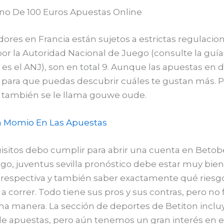
ono De 100 Euros Apuestas Online
ores en Francia están sujetos a estrictas regulacio
or la Autoridad Nacional de Juego (consulte la guía
es el ANJ), son en total 9. Aunque las apuestas en d
 para que puedas descubrir cuáles te gustan más. P
 también se le llama gouwe oude.
 Momio En Las Apuestas
isitos debo cumplir para abrir una cuenta en Betob
go, juventus sevilla pronóstico debe estar muy bie
a respectiva y también saber exactamente qué riesg
a correr. Todo tiene sus pros y sus contras, pero no
ma manera. La sección de deportes de Betiton inclu
e apuestas, pero aún tenemos un gran interés en el