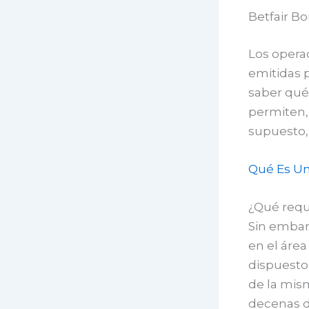
Betfair B
Los operad
emitidas p
saber qué 
permiten,
supuesto,
Qué Es Un
¿Qué requ
Sin embar
en el áre
dispuesto 
de la mis
decenas d