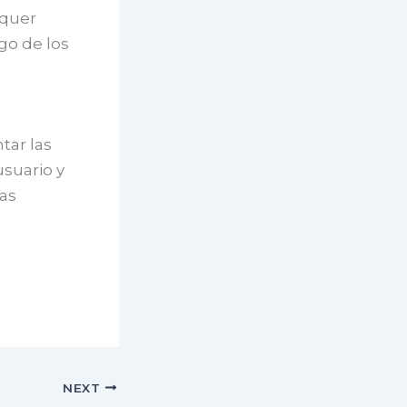
lquer
go de los
tar las
suario y
as
NEXT