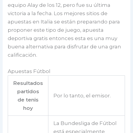
equipo Alay de los 12, pero fue su última
victoria a la fecha. Los mejores sitios de
apuestas en Italia se están preparando para
proponer este tipo de juego, apuesta
deportiva gratis entonces esta es una muy
buena alternativa para disfrutar de una gran
calificación.
Apuestas Fútbol
Resultados
partidos
Por lo tanto, el emisor.
de tenis
hoy
La Bundesliga de Fútbol
está especialmente